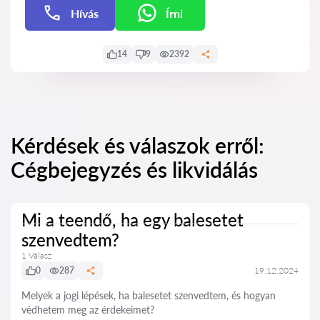
Hívás
Írni
Írni
14
9
2392
Kérdések és válaszok erről:
Cégbejegyzés és likvidálás
Mi a teendő, ha egy balesetet
szenvedtem?
1 Válasz
0
287
19.12.2024
Melyek a jogi lépések, ha balesetet szenvedtem, és hogyan
védhetem meg az érdekeimet?