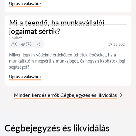
Ugrás a válaszhoz
Mi a teendő, ha munkavállalói
jogaimat sértik?
1 Válasz
0
378
19.12.2024
Milyen jogaim védelme érdekében tehetek lépéseket, ha a
munkáltatóm megsérti a munkajogot, és hogyan kaphatok jogi
segítséget?
Ugrás a válaszhoz
Minden kérdés erről: Cégbejegyzés és likvidálás
Cégbejegyzés és likvidálás