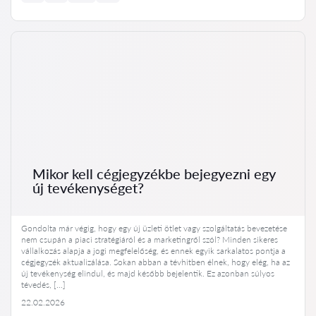
Mikor kell cégjegyzékbe bejegyezni egy
új tevékenységet?
Gondolta már végig, hogy egy új üzleti ötlet vagy szolgáltatás bevezetése
nem csupán a piaci stratégiáról és a marketingről szól? Minden sikeres
vállalkozás alapja a jogi megfelelőség, és ennek egyik sarkalatos pontja a
cégjegyzék aktualizálása. Sokan abban a tévhitben élnek, hogy elég, ha az
új tevékenység elindul, és majd később bejelentik. Ez azonban súlyos
tévedés, […]
22.02.2026