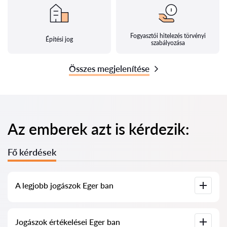
Fogyasztói hitelezés törvényi
Építési jog
szabályozása
Összes megjelenítése
Az emberek azt is kérdezik:
Fő kérdések
A legjobb jogászok Eger ban
Összegyűjtöttük a legjobb jogászok listáját Eger ben, teljes
Jogászok értékelései Eger ban
információval. Árak, értékelések, telefonszám és cím.