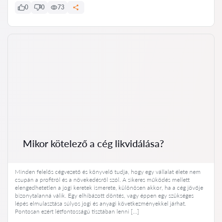
0
0
73
Mikor kötelező a cég likvidálása?
Minden felelős cégvezető és könyvelő tudja, hogy egy vállalat élete nem
csupán a profitról és a növekedésről szól. A sikeres működés mellett
elengedhetetlen a jogi keretek ismerete, különösen akkor, ha a cég jövője
bizonytalanná válik. Egy elhibázott döntés, vagy éppen egy szükséges
lépés elmulasztása súlyos jogi és anyagi következményekkel járhat.
Pontosan ezért létfontosságú tisztában lenni […]