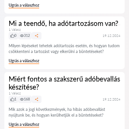
Ugrás a válaszhoz
Mi a teendő, ha adótartozásom van?
1 Válasz
0
312
19.12.2024
Milyen lépéseket tehetek adótartozás esetén, és hogyan tudom
csökkenteni a tartozást vagy elkerülni a büntetéseket?
Ugrás a válaszhoz
Miért fontos a szakszerű adóbevallás
készítése?
1 Válasz
1
168
19.12.2024
Mik azok a jogi következmények, ha hibás adóbevallást
nyújtunk be, és hogyan kerülhetjük el a büntetéseket?
Ugrás a válaszhoz