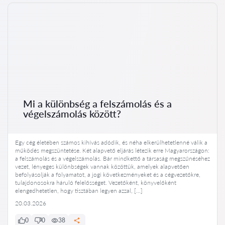
Mi a különbség a felszámolás és a
végelszámolás között?
Egy cég életében számos kihívás adódik, és néha elkerülhetetlenné válik a
működés megszüntetése. Két alapvető eljárás létezik erre Magyarországon:
a felszámolás és a végelszámolás. Bár mindkettő a társaság megszűnéséhez
vezet, lényeges különbségek vannak közöttük, amelyek alapvetően
befolyásolják a folyamatot, a jogi következményeket és a cégvezetőkre,
tulajdonosokra háruló felelősséget. Vezetőként, könyvelőként
elengedhetetlen, hogy tisztában legyen azzal, […]
20.03.2026
0
0
38