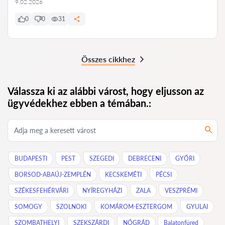
9.02.2026
0
0
31
Összes cikkhez
Válassza ki az alábbi várost, hogy eljusson az
ügyvédekhez ebben a témában.:
BUDAPESTI
PEST
SZEGEDI
DEBRECENI
GYŐRI
BORSOD-ABAÚJ-ZEMPLÉN
KECSKEMÉTI
PÉCSI
SZÉKESFEHÉRVÁRI
NYÍREGYHÁZI
ZALA
VESZPRÉMI
SOMOGY
SZOLNOKI
KOMÁROM-ESZTERGOM
GYULAI
SZOMBATHELYI
SZEKSZÁRDI
NÓGRÁD
Balatonfüred