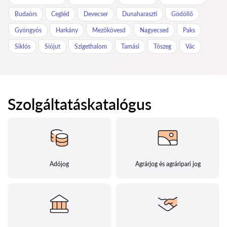
Budaörs
Cegléd
Devecser
Dunaharaszti
Gödöllő
Gyöngyös
Harkány
Mezőkövesd
Nagyecsed
Paks
Siklós
Siójut
Szigethalom
Tamási
Tószeg
Vác
Szolgáltatáskatalógus
Adójog
Agrárjog és agráripari jog