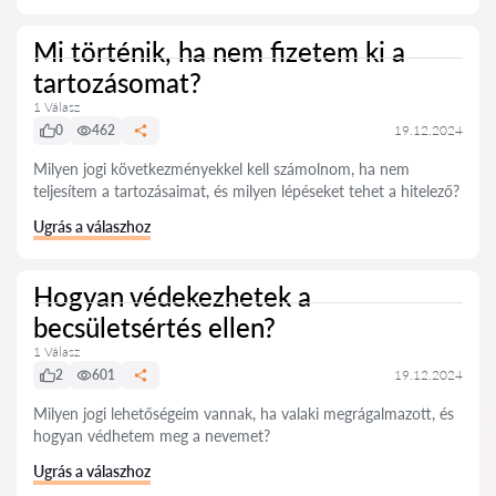
Mi történik, ha nem fizetem ki a
tartozásomat?
1 Válasz
0
462
19.12.2024
Milyen jogi következményekkel kell számolnom, ha nem
teljesítem a tartozásaimat, és milyen lépéseket tehet a hitelező?
Ugrás a válaszhoz
Hogyan védekezhetek a
becsületsértés ellen?
1 Válasz
2
601
19.12.2024
Milyen jogi lehetőségeim vannak, ha valaki megrágalmazott, és
hogyan védhetem meg a nevemet?
Ugrás a válaszhoz