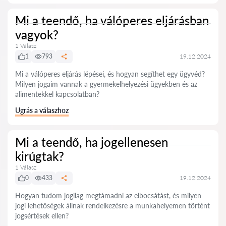
Mi a teendő, ha válóperes eljárásban
vagyok?
1 Válasz
1
793
19.12.2024
Mi a válóperes eljárás lépései, és hogyan segíthet egy ügyvéd?
Milyen jogaim vannak a gyermekelhelyezési ügyekben és az
alimentekkel kapcsolatban?
Ugrás a válaszhoz
Mi a teendő, ha jogellenesen
kirúgtak?
1 Válasz
0
433
19.12.2024
Hogyan tudom jogilag megtámadni az elbocsátást, és milyen
jogi lehetőségek állnak rendelkezésre a munkahelyemen történt
jogsértések ellen?