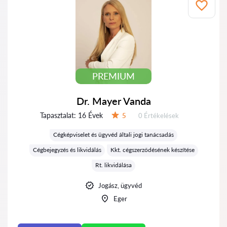
PREMIUM
Dr. Mayer Vanda
Tapasztalat:
16 Évek
Értékelések:
5
0 Értékelések
Értékelés:
Cégképviselet és ügyvéd általi jogi tanácsadás
Cégbejegyzés és likvidálás
Kkt. cégszerződésének készítése
Rt. likvidálása
Jogász, ügyvéd
Eger