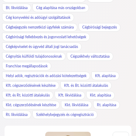
Bt. likvidálása
Cég alapítása más országokban
Cég konyvelési és adóügyi szolgáltatások
Cégbejegyzés nemzetközi ügyfelek számára
Cégbírósági bejegyzés
Cégbírósági fellebbezés és jogorvoslati lehetőségek
Cégképviselet és ügyvéd általi jogi tanácsadás
Cégnyitás külföldi tulajdonosoknak
Cégszékhely változtatása
Franchise megállapodások
Helyi adók, regisztrációk és adózási kötelezettségek
Kft. alapítása
Kft. cégszerződésének készítése
Kft. és Bt. közötti átalakulás
Kft. és Rt. közötti átalakulás
Kft. likvidálása
Kkt. alapítása
Kkt. cégszerződésének készítése
Kkt. likvidálása
Rt. alapítása
Rt. likvidálása
Székhelybejegyzés és cégregisztráció