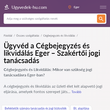
Ugyvedek-hu.com
Eger
Főoldal
Összes szolgáltatás
Cégbejegyzés és likvidálás
Ügyvéd a Cégbejegyzés és
likvidálás Eger – Szakértői jogi
tanácsadás
Cégbejegyzés és Likvidálás: Mikor van szükség jogi
tanácsadásra Eger-ban?
A cégbejegyzés és likvidálás az üzleti élet két alapvető jogi
eljárása, amelyek fontos szerepet játs...
Tovább
Befektetők számára tanácsadás és jogi biztosíték
Bt. alapítása