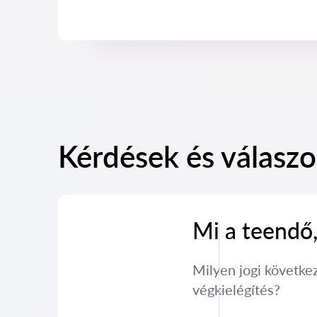
Kérdések és válaszo
Mi a teendő
Milyen jogi követke
végkielégítés?