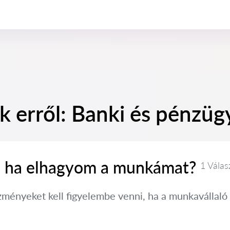
k erről: Banki és pénzügy
, ha elhagyom a munkámat?
1 Válas
zményeket kell figyelembe venni, ha a munkavállaló