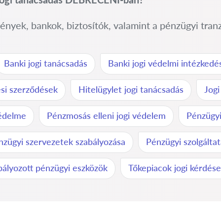
nyek, bankok, biztosítók, valamint a pénzügyi tranz
Banki jogi tanácsadás
Banki jogi védelmi intézkedé
ési szerződések
Hitelügylet jogi tanácsadás
Jogi
védelme
Pénzmosás elleni jogi védelem
Pénzügyi
nzügyi szervezetek szabályozása
Pénzügyi szolgáltat
bályozott pénzügyi eszközök
Tőkepiacok jogi kérdése