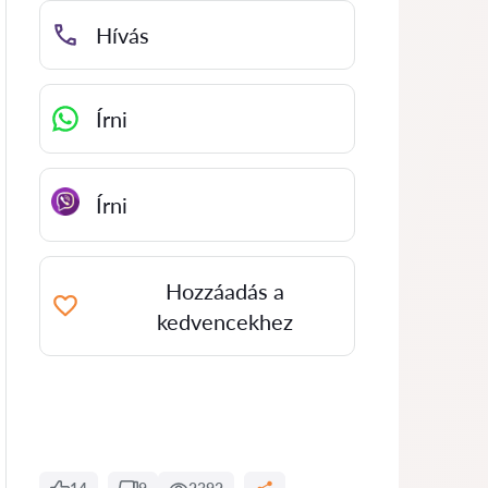
Hívás
Írni
Írni
Hozzáadás a
kedvencekhez