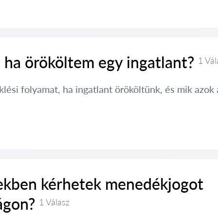
 ha örököltem egy ingatlant?
1 Vál
klési folyamat, ha ingatlant örököltünk, és mik azok 
ekben kérhetek menedékjogot
ágon?
1 Válasz