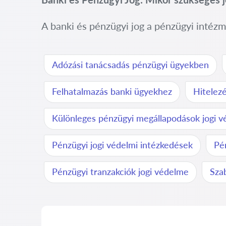
A banki és pénzügyi jog a pénzügyi intézmé
Adózási tanácsadás pénzügyi ügyekben
Felhatalmazás banki ügyekhez
Hitelez
Különleges pénzügyi megállapodások jogi 
Pénzügyi jogi védelmi intézkedések
Pé
Pénzügyi tranzakciók jogi védelme
Sza