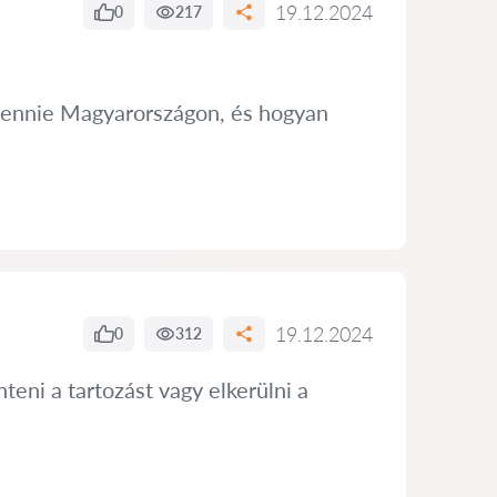
19.12.2024
0
217
 vennie Magyarországon, és hogyan
19.12.2024
0
312
eni a tartozást vagy elkerülni a