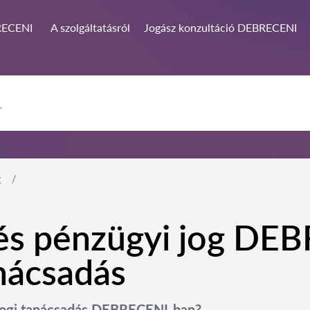
ECENI
A szolgáltatásról
Jogász konzultáció DEBRECENI
g
és pénzügyi jog DE
anácsadás
 jogi tanácsadás DEBRECENI-ban?